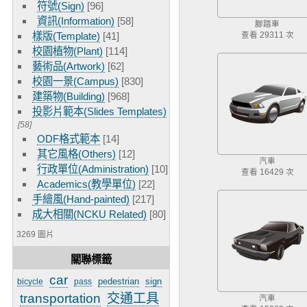
符號(Sign)
[96]
資訊(Information)
[58]
腳踏車
樣版(Template)
[41]
查看 29311 次
校園植物(Plant)
[114]
藝術品(Artwork)
[62]
校園一景(Campus)
[830]
建築物(Building)
[968]
投影片範本(Slides Templates)
[58]
ODF格式範本
[14]
其它風格(Others)
[12]
汽車
行政單位(Administration)
[10]
查看 16429 次
Academics(教學單位)
[22]
手繪風(Hand-painted)
[217]
成大相關(NCKU Related)
[80]
3269 圖片
關聯標籤
car
pedestrian
sign
bicycle
pass
transportation
交通工具
汽車