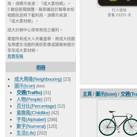
用，須標示來源：「成大素材網」。
3.歡迎新聞媒體、報章雜誌於報導本校
行人號誌
相關訊息時下載利用，須標示來源：
查看 23251 次
「成大素材網」。
成大計網中心保有修改之權利。
敬邀所有成大人共襄盛舉，將成大校園
及周遭生活圈的美好影像或圖像無償分
享至成大素材網。
我要投稿
相冊
成大周邊(Neighbouring)
[23]
圖示(Icon)
[884]
交通(Traffic)
[31]
主頁
/
圖示(Icon)
/
交通(Traf
人物(People)
[37]
百分比(Percentage)
[12]
童趣風(Childlike)
[42]
字母(Alphabet)
[286]
數字(Numeral)
[120]
生活(Life)
[202]