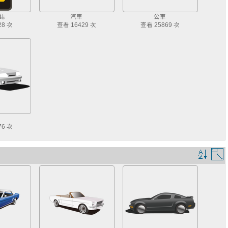
誌
汽車
公車
28 次
查看 16429 次
查看 25869 次
76 次
排
序
規
則