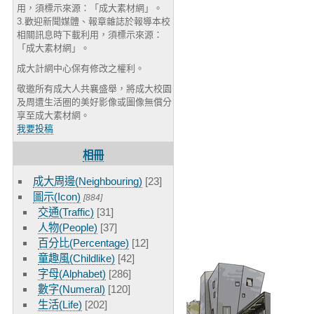
用，須標示來源：「成大素材網」。
3.歡迎新聞媒體、報章雜誌於報導本校
相關訊息時下載利用，須標示來源：
「成大素材網」。
成大計網中心保有修改之權利。
敬邀所有成大人共襄盛舉，將成大校園
及周遭生活圈的美好影像或圖像無償分
享至成大素材網。
我要投稿
相冊
成大周邊(Neighbouring)
[23]
圖示(Icon)
[884]
交通(Traffic)
[31]
人物(People)
[37]
百分比(Percentage)
[12]
童趣風(Childlike)
[42]
字母(Alphabet)
[286]
數字(Numeral)
[120]
生活(Life)
[202]