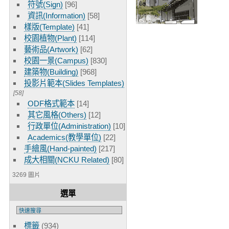
符號(Sign)
[96]
資訊(Information)
[58]
樣版(Template)
[41]
校園植物(Plant)
[114]
藝術品(Artwork)
[62]
校園一景(Campus)
[830]
建築物(Building)
[968]
投影片範本(Slides Templates)
[58]
ODF格式範本
[14]
其它風格(Others)
[12]
行政單位(Administration)
[10]
Academics(教學單位)
[22]
手繪風(Hand-painted)
[217]
成大相關(NCKU Related)
[80]
3269 圖片
選單
標籤
(934)