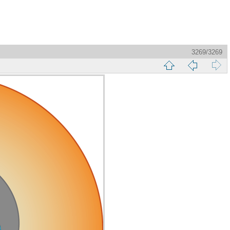
3269/3269
縮
前
下
略
頁
一
圖
頁