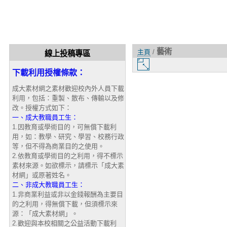
藝術
主頁
/
線上投稿專區
圖
下載利用授權條款：
片
大
成大素材網之素材歡迎校內外人員下載
小
利用，包括：重製、散布、傳輸以及修
改。授權方式如下：
一、成大教職員工生：
1.因教育或學術目的，可無償下載利
用，如：教學、研究、學習、校務行政
等，但不得為商業目的之使用。
2.依教育或學術目的之利用，得不標示
素材來源。如欲標示，請標示「成大素
材網」或原著姓名。
二、非成大教職員工生：
1.非商業利益或非以金錢報酬為主要目
的之利用，得無償下載，但須標示來
源：「成大素材網」。
2.歡迎與本校相關之公益活動下載利