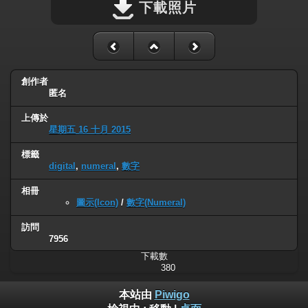
下載照片
創作者
匿名
上傳於
星期五 16 十月 2015
標籤
digital
,
numeral
,
數字
相冊
圖示(Icon)
/
數字(Numeral)
訪問
7956
下載數
380
本站由
Piwigo