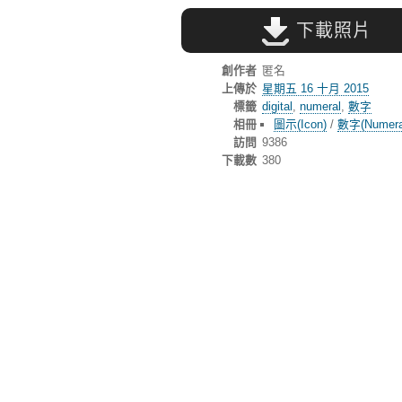
下載照片
創作者
匿名
上傳於
星期五 16 十月 2015
標籤
digital
,
numeral
,
數字
相冊
圖示(Icon)
/
數字(Numera
訪問
9386
下載數
380