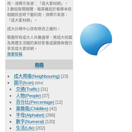
用，須標示來源：「成大素材網」。
3.歡迎新聞媒體、報章雜誌於報導本校
相關訊息時下載利用，須標示來源：
「成大素材網」。
成大計網中心保有修改之權利。
敬邀所有成大人共襄盛舉，將成大校園
及周遭生活圈的美好影像或圖像無償分
享至成大素材網。
我要投稿
相冊
成大周邊(Neighbouring)
[23]
圖示(Icon)
[884]
交通(Traffic)
[31]
人物(People)
[37]
百分比(Percentage)
[12]
童趣風(Childlike)
[42]
字母(Alphabet)
[286]
數字(Numeral)
[120]
生活(Life)
[202]