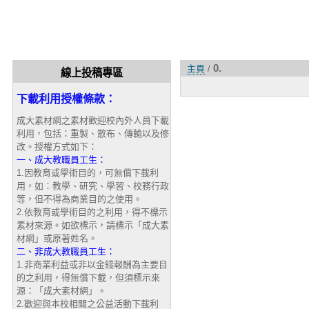
0.
主頁
/
線上投稿專區
下載利用授權條款：
成大素材網之素材歡迎校內外人員下載
利用，包括：重製、散布、傳輸以及修
改。授權方式如下：
一、成大教職員工生：
1.因教育或學術目的，可無償下載利
用，如：教學、研究、學習、校務行政
等，但不得為商業目的之使用。
2.依教育或學術目的之利用，得不標示
素材來源。如欲標示，請標示「成大素
材網」或原著姓名。
二、非成大教職員工生：
1.非商業利益或非以金錢報酬為主要目
的之利用，得無償下載，但須標示來
源：「成大素材網」。
2.歡迎與本校相關之公益活動下載利