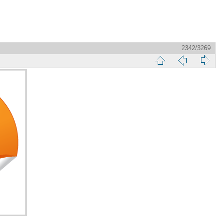
2342/3269
縮
前
下
略
頁
一
圖
頁