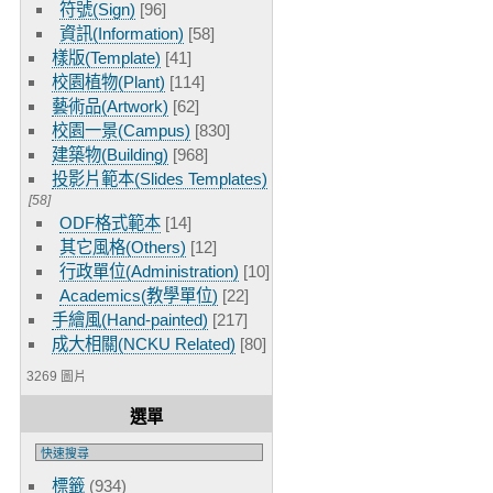
符號(Sign)
[96]
資訊(Information)
[58]
樣版(Template)
[41]
校園植物(Plant)
[114]
藝術品(Artwork)
[62]
校園一景(Campus)
[830]
建築物(Building)
[968]
投影片範本(Slides Templates)
[58]
ODF格式範本
[14]
其它風格(Others)
[12]
行政單位(Administration)
[10]
Academics(教學單位)
[22]
手繪風(Hand-painted)
[217]
成大相關(NCKU Related)
[80]
3269 圖片
選單
標籤
(934)