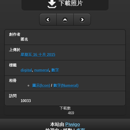
下載照片
創作者
匿名
上傳於
星期五 16 十月 2015
標籤
digital
,
numeral
,
數字
相冊
圖示(Icon)
/
數字(Numeral)
訪問
10033
下載數
469
本站由
Piwigo