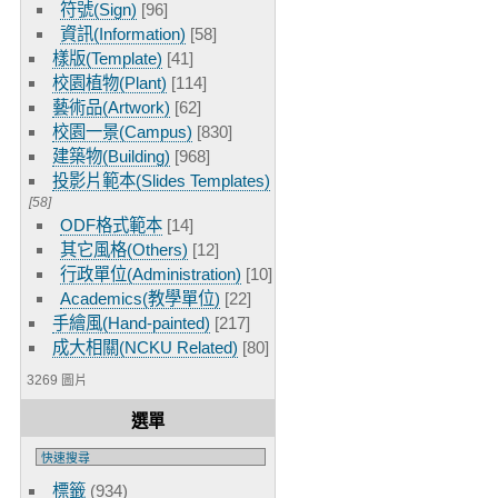
符號(Sign)
[96]
資訊(Information)
[58]
樣版(Template)
[41]
校園植物(Plant)
[114]
藝術品(Artwork)
[62]
校園一景(Campus)
[830]
建築物(Building)
[968]
投影片範本(Slides Templates)
[58]
ODF格式範本
[14]
其它風格(Others)
[12]
行政單位(Administration)
[10]
Academics(教學單位)
[22]
手繪風(Hand-painted)
[217]
成大相關(NCKU Related)
[80]
3269 圖片
選單
標籤
(934)