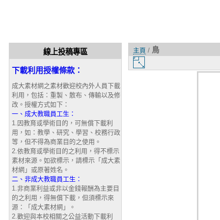
鳥
主頁
/
線上投稿專區
圖
下載利用授權條款：
片
大
成大素材網之素材歡迎校內外人員下載
小
利用，包括：重製、散布、傳輸以及修
改。授權方式如下：
一、成大教職員工生：
1.因教育或學術目的，可無償下載利
用，如：教學、研究、學習、校務行政
等，但不得為商業目的之使用。
2.依教育或學術目的之利用，得不標示
素材來源。如欲標示，請標示「成大素
材網」或原著姓名。
二、非成大教職員工生：
1.非商業利益或非以金錢報酬為主要目
的之利用，得無償下載，但須標示來
源：「成大素材網」。
2.歡迎與本校相關之公益活動下載利