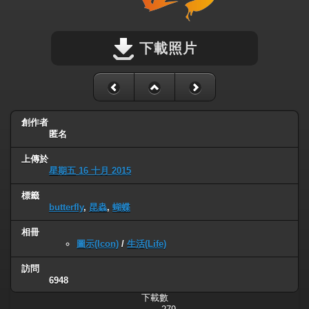
下載照片
創作者
匿名
上傳於
星期五 16 十月 2015
標籤
butterfly
,
昆蟲
,
蝴蝶
相冊
圖示(Icon)
/
生活(Life)
訪問
6948
下載數