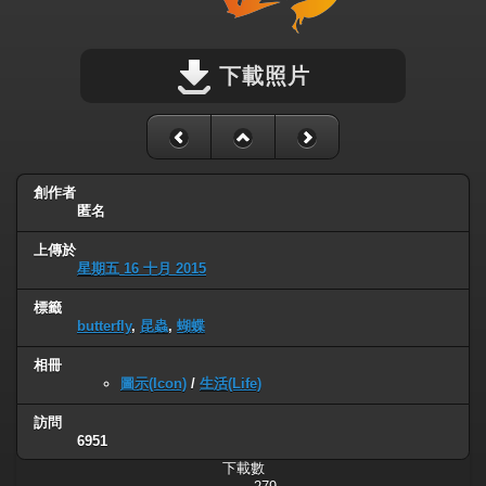
下載照片
創作者
匿名
上傳於
星期五 16 十月 2015
標籤
butterfly
,
昆蟲
,
蝴蝶
相冊
圖示(Icon)
/
生活(Life)
訪問
6951
下載數