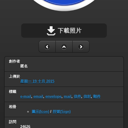
下載照片
創作者
匿名
上傳於
星期一 19 十月 2015
標籤
e-mail
,
email
,
envelope
,
mail
,
信件
,
信封
,
郵件
相冊
圖示(Icon)
/
符號(Sign)
訪問
24626