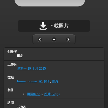
下載照片
創作者
匿名
上傳於
星期一 19 十月 2015
標籤
home
,
house
,
家
,
房子
,
首頁
相冊
圖示(Icon)
/
符號(Sign)
訪問
12765