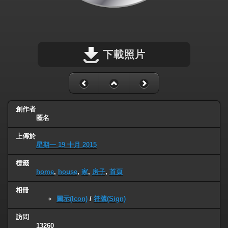
下載照片
創作者
匿名
上傳於
星期一 19 十月 2015
標籤
home
,
house
,
家
,
房子
,
首頁
相冊
圖示(Icon)
/
符號(Sign)
訪問
13260