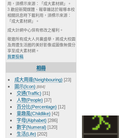
用，須標示來源：「成大素材網」。
3.歡迎新聞媒體、報章雜誌於報導本校
相關訊息時下載利用，須標示來源：
「成大素材網」。
成大計網中心保有修改之權利。
敬邀所有成大人共襄盛舉，將成大校園
及周遭生活圈的美好影像或圖像無償分
享至成大素材網。
我要投稿
相冊
成大周邊(Neighbouring)
[23]
圖示(Icon)
[884]
交通(Traffic)
[31]
人物(People)
[37]
百分比(Percentage)
[12]
童趣風(Childlike)
[42]
字母(Alphabet)
[286]
數字(Numeral)
[120]
生活(Life)
[202]