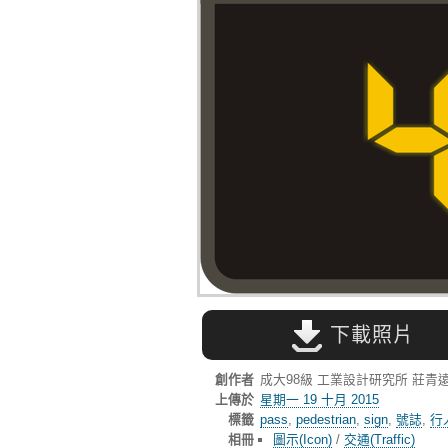
下載照片
創作者
成大98級 工業設計研究所 莊青
上傳於
星期一 19 十月 2015
標籤
pass
,
pedestrian
,
sign
,
號誌
,
行
相冊
圖示(Icon)
/
交通(Traffic)