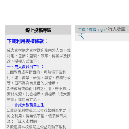
行人號誌
主頁
/
標籤
sign
/
線上投稿專區
圖
下載利用授權條款：
片
大
成大素材網之素材歡迎校內外人員下載
小
利用，包括：重製、散布、傳輸以及修
改。授權方式如下：
一、成大教職員工生：
1.因教育或學術目的，可無償下載利
用，如：教學、研究、學習、校務行政
等，但不得為商業目的之使用。
2.依教育或學術目的之利用，得不標示
素材來源。如欲標示，請標示「成大素
材網」或原著姓名。
二、非成大教職員工生：
1.非商業利益或非以金錢報酬為主要目
的之利用，得無償下載，但須標示來
源：「成大素材網」。
2.歡迎與本校相關之公益活動下載利