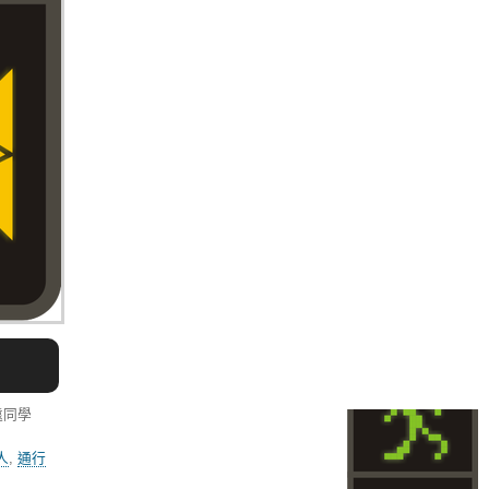
遠同學
人
,
通行