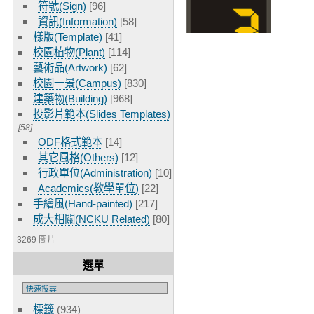
符號(Sign)
[96]
資訊(Information)
[58]
樣版(Template)
[41]
校園植物(Plant)
[114]
藝術品(Artwork)
[62]
校園一景(Campus)
[830]
建築物(Building)
[968]
投影片範本(Slides Templates)
[58]
ODF格式範本
[14]
其它風格(Others)
[12]
行政單位(Administration)
[10]
Academics(教學單位)
[22]
手繪風(Hand-painted)
[217]
成大相關(NCKU Related)
[80]
3269 圖片
選單
標籤
(934)