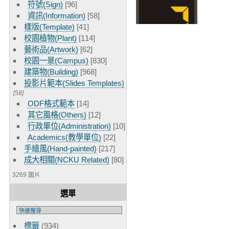
符號(Sign)
[96]
資訊(Information)
[58]
樣版(Template)
[41]
校園植物(Plant)
[114]
藝術品(Artwork)
[62]
校園一景(Campus)
[830]
建築物(Building)
[968]
投影片範本(Slides Templates)
[58]
ODF格式範本
[14]
其它風格(Others)
[12]
行政單位(Administration)
[10]
Academics(教學單位)
[22]
手繪風(Hand-painted)
[217]
成大相關(NCKU Related)
[80]
3269 圖片
選單
標籤
(934)