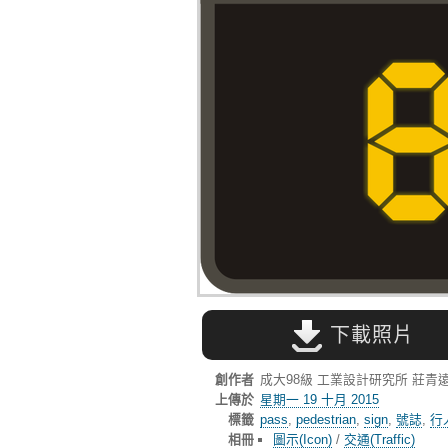
下載照片
創作者
成大98級 工業設計研究所 莊青
上傳於
星期一 19 十月 2015
標籤
pass
,
pedestrian
,
sign
,
號誌
,
行
相冊
圖示(Icon)
/
交通(Traffic)