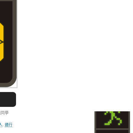
遠同學
人
,
通行