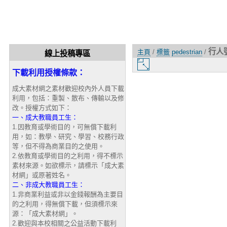
行人
主頁
/
標籤
pedestrian
/
線上投稿專區
圖
下載利用授權條款：
片
大
成大素材網之素材歡迎校內外人員下載
小
利用，包括：重製、散布、傳輸以及修
改。授權方式如下：
一、成大教職員工生：
1.因教育或學術目的，可無償下載利
用，如：教學、研究、學習、校務行政
等，但不得為商業目的之使用。
2.依教育或學術目的之利用，得不標示
素材來源。如欲標示，請標示「成大素
材網」或原著姓名。
二、非成大教職員工生：
1.非商業利益或非以金錢報酬為主要目
的之利用，得無償下載，但須標示來
源：「成大素材網」。
2.歡迎與本校相關之公益活動下載利