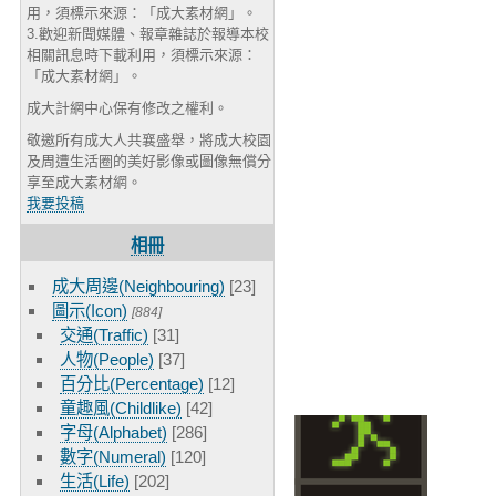
用，須標示來源：「成大素材網」。
3.歡迎新聞媒體、報章雜誌於報導本校
相關訊息時下載利用，須標示來源：
「成大素材網」。
成大計網中心保有修改之權利。
敬邀所有成大人共襄盛舉，將成大校園
及周遭生活圈的美好影像或圖像無償分
享至成大素材網。
我要投稿
相冊
成大周邊(Neighbouring)
[23]
圖示(Icon)
[884]
交通(Traffic)
[31]
人物(People)
[37]
百分比(Percentage)
[12]
童趣風(Childlike)
[42]
字母(Alphabet)
[286]
數字(Numeral)
[120]
生活(Life)
[202]