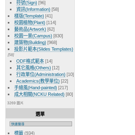
符號(Sign)
[96]
資訊(Information)
[58]
樣版(Template)
[41]
校園植物(Plant)
[114]
藝術品(Artwork)
[62]
校園一景(Campus)
[830]
建築物(Building)
[968]
投影片範本(Slides Templates)
[58]
ODF格式範本
[14]
其它風格(Others)
[12]
行政單位(Administration)
[10]
Academics(教學單位)
[22]
手繪風(Hand-painted)
[217]
成大相關(NCKU Related)
[80]
3269 圖片
選單
標籤
(934)