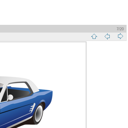
7/20
縮
前
下
略
頁
一
圖
頁