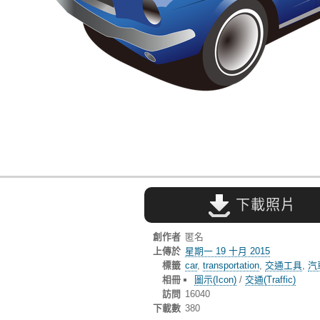
下載照片
創作者
匿名
上傳於
星期一 19 十月 2015
標籤
car
,
transportation
,
交通工具
,
汽
相冊
圖示(Icon)
/
交通(Traffic)
訪問
16040
下載數
380