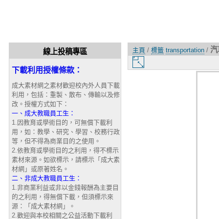
汽
主頁
/
標籤
transportation
/
線上投稿專區
圖
下載利用授權條款：
片
大
成大素材網之素材歡迎校內外人員下載
小
利用，包括：重製、散布、傳輸以及修
改。授權方式如下：
一、成大教職員工生：
1.因教育或學術目的，可無償下載利
用，如：教學、研究、學習、校務行政
等，但不得為商業目的之使用。
2.依教育或學術目的之利用，得不標示
素材來源。如欲標示，請標示「成大素
材網」或原著姓名。
二、非成大教職員工生：
1.非商業利益或非以金錢報酬為主要目
的之利用，得無償下載，但須標示來
源：「成大素材網」。
2.歡迎與本校相關之公益活動下載利