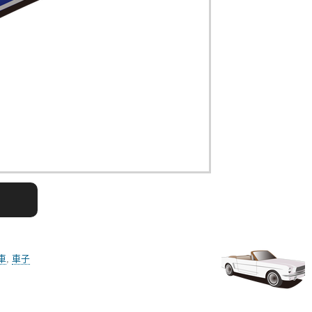
車
,
車子