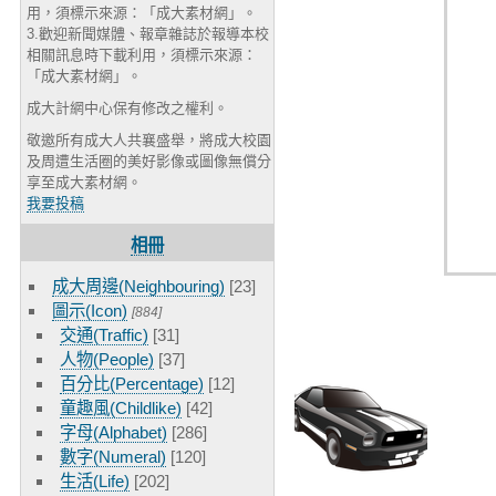
用，須標示來源：「成大素材網」。
3.歡迎新聞媒體、報章雜誌於報導本校
相關訊息時下載利用，須標示來源：
「成大素材網」。
成大計網中心保有修改之權利。
敬邀所有成大人共襄盛舉，將成大校園
及周遭生活圈的美好影像或圖像無償分
享至成大素材網。
我要投稿
相冊
成大周邊(Neighbouring)
[23]
圖示(Icon)
[884]
交通(Traffic)
[31]
人物(People)
[37]
百分比(Percentage)
[12]
童趣風(Childlike)
[42]
字母(Alphabet)
[286]
數字(Numeral)
[120]
生活(Life)
[202]