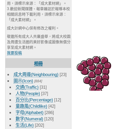
用，須標示來源：「成大素材網」。
3.歡迎新聞媒體、報章雜誌於報導本校
相關訊息時下載利用，須標示來源：
「成大素材網」。
成大計網中心保有修改之權利。
敬邀所有成大人共襄盛舉，將成大校園
及周遭生活圈的美好影像或圖像無償分
享至成大素材網。
我要投稿
相冊
成大周邊(Neighbouring)
[23]
圖示(Icon)
[884]
交通(Traffic)
[31]
人物(People)
[37]
百分比(Percentage)
[12]
童趣風(Childlike)
[42]
字母(Alphabet)
[286]
數字(Numeral)
[120]
生活(Life)
[202]