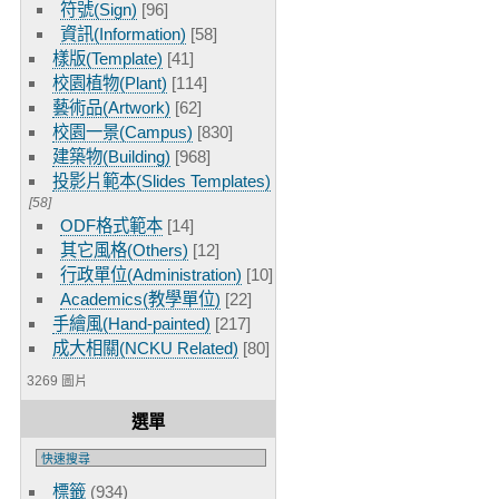
符號(Sign)
[96]
資訊(Information)
[58]
樣版(Template)
[41]
校園植物(Plant)
[114]
藝術品(Artwork)
[62]
校園一景(Campus)
[830]
建築物(Building)
[968]
投影片範本(Slides Templates)
[58]
ODF格式範本
[14]
其它風格(Others)
[12]
行政單位(Administration)
[10]
Academics(教學單位)
[22]
手繪風(Hand-painted)
[217]
成大相關(NCKU Related)
[80]
3269 圖片
選單
標籤
(934)