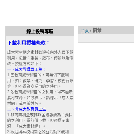
樹葉
主頁
/
線上投稿專區
下載利用授權條款：
成大素材網之素材歡迎校內外人員下載
利用，包括：重製、散布、傳輸以及修
改。授權方式如下：
一、成大教職員工生：
1.因教育或學術目的，可無償下載利
用，如：教學、研究、學習、校務行政
等，但不得為商業目的之使用。
2.依教育或學術目的之利用，得不標示
素材來源。如欲標示，請標示「成大素
材網」或原著姓名。
二、非成大教職員工生：
1.非商業利益或非以金錢報酬為主要目
的之利用，得無償下載，但須標示來
源：「成大素材網」。
2.歡迎與本校相關之公益活動下載利