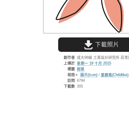
下載照片
創作者
成大98級 工業設計研究所 莊
上傳於
星期一 19 十月 2015
標籤
樹葉
相冊
圖示(Icon)
/
童趣風(Childlike)
訪問
6794
下載數
305