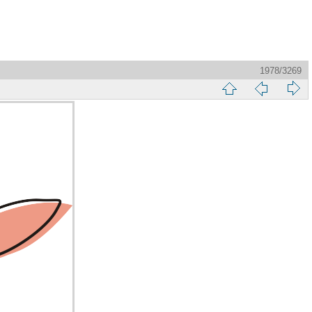
1978/3269
縮
前
下
略
頁
一
圖
頁