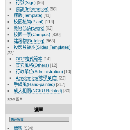
符號(Sign)
[96]
資訊(Information)
[58]
樣版(Template)
[41]
校園植物(Plant)
[114]
藝術品(Artwork)
[62]
校園一景(Campus)
[830]
建築物(Building)
[968]
投影片範本(Slides Templates)
[58]
ODF格式範本
[14]
其它風格(Others)
[12]
行政單位(Administration)
[10]
Academics(教學單位)
[22]
手繪風(Hand-painted)
[217]
成大相關(NCKU Related)
[80]
3269 圖片
選單
標籤
(934)