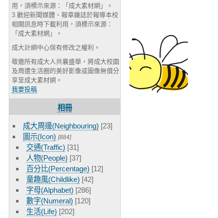
用，須標示來源：「成大素材網」。
3.歡迎新聞媒體、報章雜誌於報導本校
相關訊息時下載利用，須標示來源：
「成大素材網」。
成大計網中心保有修改之權利。
敬邀所有成大人共襄盛舉，將成大校園
及周遭生活圈的美好影像或圖像無償分
享至成大素材網。
我要投稿
相冊
成大周邊(Neighbouring)
[23]
圖示(Icon)
[884]
交通(Traffic)
[31]
人物(People)
[37]
百分比(Percentage)
[12]
童趣風(Childlike)
[42]
字母(Alphabet)
[286]
數字(Numeral)
[120]
生活(Life)
[202]