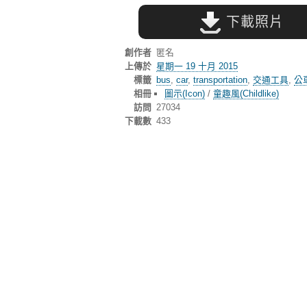
下載照片
創作者
匿名
上傳於
星期一 19 十月 2015
標籤
bus
,
car
,
transportation
,
交通工具
,
公
相冊
圖示(Icon)
/
童趣風(Childlike)
訪問
27034
下載數
433