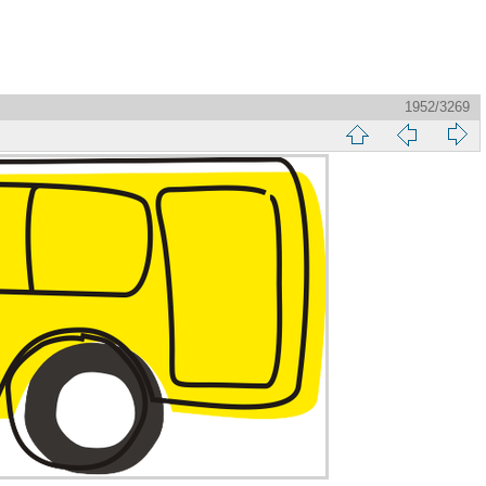
1952/3269
縮
前
下
略
頁
一
圖
頁