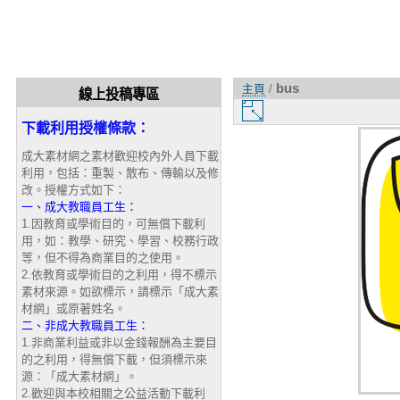
bus
主頁
/
線上投稿專區
圖
片
下載利用授權條款：
大
成大素材網之素材歡迎校內外人員下載
小
利用，包括：重製、散布、傳輸以及修
改。授權方式如下：
一、成大教職員工生：
1.因教育或學術目的，可無償下載利
用，如：教學、研究、學習、校務行政
等，但不得為商業目的之使用。
2.依教育或學術目的之利用，得不標示
素材來源。如欲標示，請標示「成大素
材網」或原著姓名。
二、非成大教職員工生：
1.非商業利益或非以金錢報酬為主要目
的之利用，得無償下載，但須標示來
源：「成大素材網」。
2.歡迎與本校相關之公益活動下載利