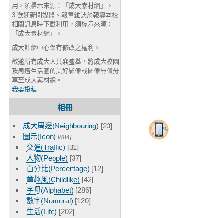
用，須標示來源：「成大素材網」。
3.歡迎新聞媒體、報章雜誌於報導本校
相關訊息時下載利用，須標示來源：
「成大素材網」。
成大計網中心保有修改之權利。
敬邀所有成大人共襄盛舉，將成大校園
及周遭生活圈的美好影像或圖像無償分
享至成大素材網。
我要投稿
相冊
成大周邊(Neighbouring)
[23]
圖示(Icon)
[884]
交通(Traffic)
[31]
人物(People)
[37]
百分比(Percentage)
[12]
童趣風(Childlike)
[42]
字母(Alphabet)
[286]
數字(Numeral)
[120]
生活(Life)
[202]