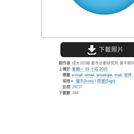
下載照片
創作者
成大103級 都市計劃研究所 黃平耕
上傳於
星期一 19 十月 2015
標籤
e-mail
,
email
,
envelope
,
mail
,
信件
相冊
圖示(Icon)
/
符號(Sign)
訪問
29237
下載數
394