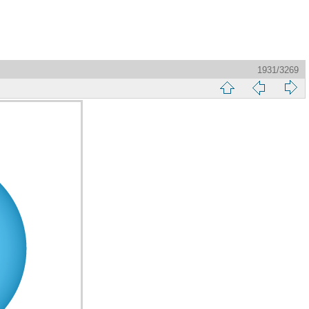
1931/3269
縮
前
下
略
頁
一
圖
頁