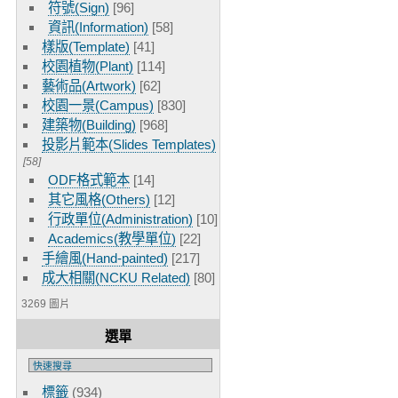
符號(Sign)
[96]
資訊(Information)
[58]
樣版(Template)
[41]
校園植物(Plant)
[114]
藝術品(Artwork)
[62]
校園一景(Campus)
[830]
建築物(Building)
[968]
投影片範本(Slides Templates)
[58]
ODF格式範本
[14]
其它風格(Others)
[12]
行政單位(Administration)
[10]
Academics(教學單位)
[22]
手繪風(Hand-painted)
[217]
成大相關(NCKU Related)
[80]
3269 圖片
選單
標籤
(934)