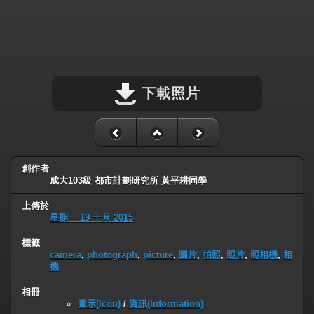
下載照片
創作者
成大103級 都市計劃研究所 黃平耕同學
上傳於
星期一 19 十月 2015
標籤
camera
,
photograph
,
picture
,
圖片
,
拍照
,
照片
,
照相機
,
相
機
相冊
圖示(Icon)
/
資訊(Information)