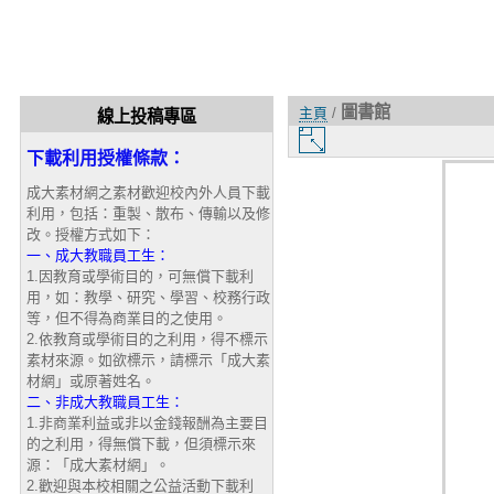
圖書館
主頁
/
線上投稿專區
圖
下載利用授權條款：
片
大
成大素材網之素材歡迎校內外人員下載
小
利用，包括：重製、散布、傳輸以及修
改。授權方式如下：
一、成大教職員工生：
1.因教育或學術目的，可無償下載利
用，如：教學、研究、學習、校務行政
等，但不得為商業目的之使用。
2.依教育或學術目的之利用，得不標示
素材來源。如欲標示，請標示「成大素
材網」或原著姓名。
二、非成大教職員工生：
1.非商業利益或非以金錢報酬為主要目
的之利用，得無償下載，但須標示來
源：「成大素材網」。
2.歡迎與本校相關之公益活動下載利