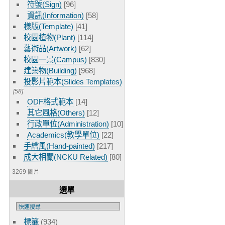
符號(Sign)
[96]
資訊(Information)
[58]
樣版(Template)
[41]
校園植物(Plant)
[114]
藝術品(Artwork)
[62]
校園一景(Campus)
[830]
建築物(Building)
[968]
投影片範本(Slides Templates)
[58]
ODF格式範本
[14]
其它風格(Others)
[12]
行政單位(Administration)
[10]
Academics(教學單位)
[22]
手繪風(Hand-painted)
[217]
成大相關(NCKU Related)
[80]
3269 圖片
選單
標籤
(934)