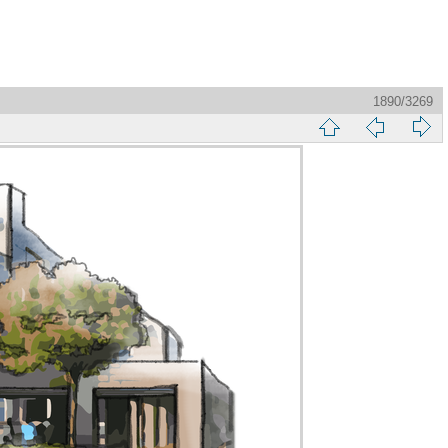
1890/3269
縮
前
下
略
頁
一
圖
頁