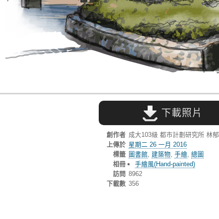
下載照片
創作者
成大103級 都市計劃研究所 林
上傳於
星期二 26 一月 2016
標籤
圖書館
,
建築物
,
手繪
,
總圖
相冊
手繪風(Hand-painted)
訪問
8962
下載數
356