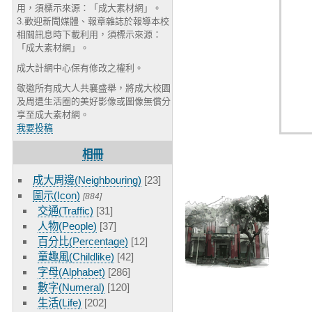
用，須標示來源：「成大素材網」。
3.歡迎新聞媒體、報章雜誌於報導本校
相關訊息時下載利用，須標示來源：
「成大素材網」。
成大計網中心保有修改之權利。
敬邀所有成大人共襄盛舉，將成大校園
及周遭生活圈的美好影像或圖像無償分
享至成大素材網。
我要投稿
相冊
成大周邊(Neighbouring)
[23]
圖示(Icon)
[884]
交通(Traffic)
[31]
人物(People)
[37]
百分比(Percentage)
[12]
童趣風(Childlike)
[42]
字母(Alphabet)
[286]
數字(Numeral)
[120]
生活(Life)
[202]