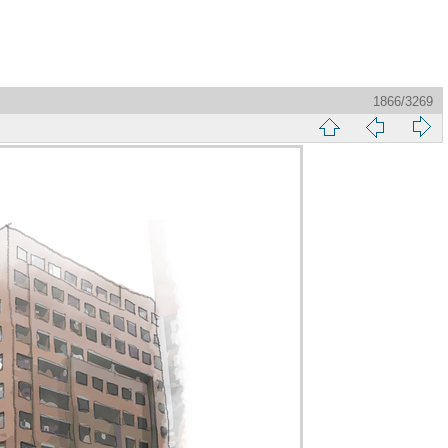
1866/3269
縮
前
下
略
頁
一
圖
頁