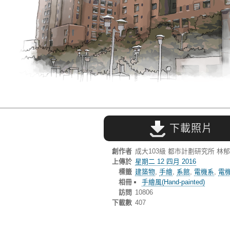
下載照片
創作者
成大103級 都市計劃研究所 林
上傳於
星期二 12 四月 2016
標籤
建築物
,
手繪
,
系館
,
電機系
,
電
相冊
手繪風(Hand-painted)
訪問
10806
下載數
407