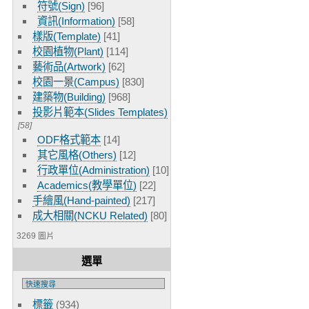
符號(Sign)
[96]
資訊(Information)
[58]
樣版(Template)
[41]
校園植物(Plant)
[114]
藝術品(Artwork)
[62]
校園一景(Campus)
[830]
建築物(Building)
[968]
投影片範本(Slides Templates)
[58]
ODF格式範本
[14]
其它風格(Others)
[12]
行政單位(Administration)
[10]
Academics(教學單位)
[22]
手繪風(Hand-painted)
[217]
成大相關(NCKU Related)
[80]
3269 圖片
選單
標籤
(934)