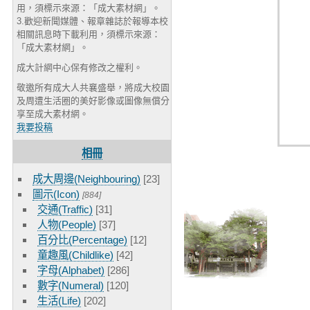
用，須標示來源：「成大素材網」。
3.歡迎新聞媒體、報章雜誌於報導本校
相關訊息時下載利用，須標示來源：
「成大素材網」。
成大計網中心保有修改之權利。
敬邀所有成大人共襄盛舉，將成大校園
及周遭生活圈的美好影像或圖像無償分
享至成大素材網。
我要投稿
相冊
成大周邊(Neighbouring)
[23]
圖示(Icon)
[884]
交通(Traffic)
[31]
人物(People)
[37]
百分比(Percentage)
[12]
童趣風(Childlike)
[42]
字母(Alphabet)
[286]
數字(Numeral)
[120]
生活(Life)
[202]