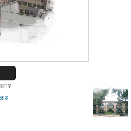
郁珊同學
機系館