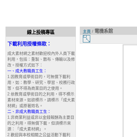
電機系館
主頁
/
線上投稿專區
圖
下載利用授權條款：
片
大
成大素材網之素材歡迎校內外人員下載
小
利用，包括：重製、散布、傳輸以及修
改。授權方式如下：
一、成大教職員工生：
1.因教育或學術目的，可無償下載利
用，如：教學、研究、學習、校務行政
等，但不得為商業目的之使用。
2.依教育或學術目的之利用，得不標示
素材來源。如欲標示，請標示「成大素
材網」或原著姓名。
二、非成大教職員工生：
1.非商業利益或非以金錢報酬為主要目
的之利用，得無償下載，但須標示來
源：「成大素材網」。
2.歡迎與本校相關之公益活動下載利