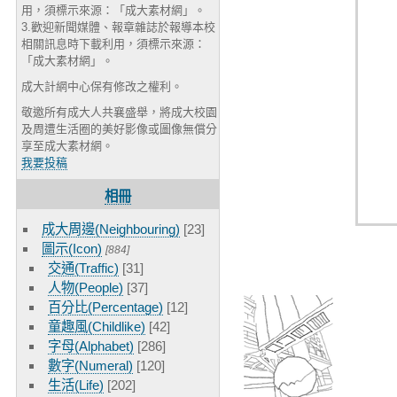
用，須標示來源：「成大素材網」。
3.歡迎新聞媒體、報章雜誌於報導本校
相關訊息時下載利用，須標示來源：
「成大素材網」。
成大計網中心保有修改之權利。
敬邀所有成大人共襄盛舉，將成大校園
及周遭生活圈的美好影像或圖像無償分
享至成大素材網。
我要投稿
相冊
成大周邊(Neighbouring)
[23]
圖示(Icon)
[884]
交通(Traffic)
[31]
人物(People)
[37]
百分比(Percentage)
[12]
童趣風(Childlike)
[42]
字母(Alphabet)
[286]
數字(Numeral)
[120]
生活(Life)
[202]