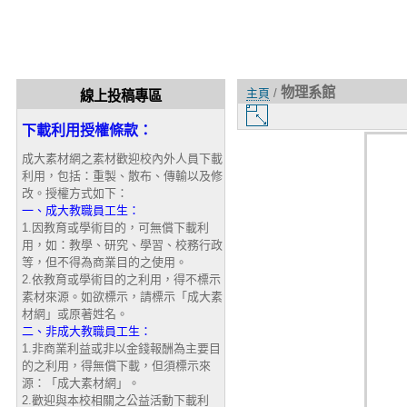
物理系館
主頁
/
線上投稿專區
圖
下載利用授權條款：
片
大
成大素材網之素材歡迎校內外人員下載
小
利用，包括：重製、散布、傳輸以及修
改。授權方式如下：
一、成大教職員工生：
1.因教育或學術目的，可無償下載利
用，如：教學、研究、學習、校務行政
等，但不得為商業目的之使用。
2.依教育或學術目的之利用，得不標示
素材來源。如欲標示，請標示「成大素
材網」或原著姓名。
二、非成大教職員工生：
1.非商業利益或非以金錢報酬為主要目
的之利用，得無償下載，但須標示來
源：「成大素材網」。
2.歡迎與本校相關之公益活動下載利