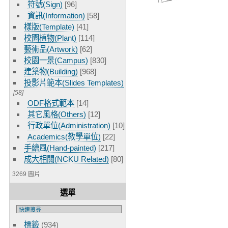
符號(Sign)
[96]
資訊(Information)
[58]
樣版(Template)
[41]
校園植物(Plant)
[114]
藝術品(Artwork)
[62]
校園一景(Campus)
[830]
建築物(Building)
[968]
投影片範本(Slides Templates)
[58]
ODF格式範本
[14]
其它風格(Others)
[12]
行政單位(Administration)
[10]
Academics(教學單位)
[22]
手繪風(Hand-painted)
[217]
成大相關(NCKU Related)
[80]
3269 圖片
選單
標籤
(934)