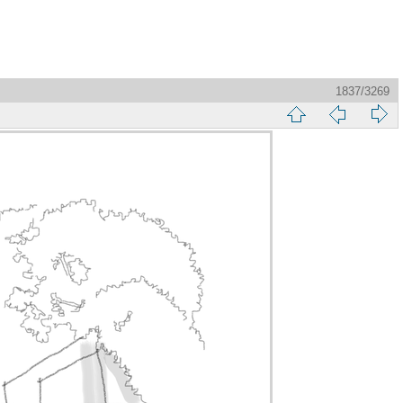
1837/3269
縮
前
下
略
頁
一
圖
頁