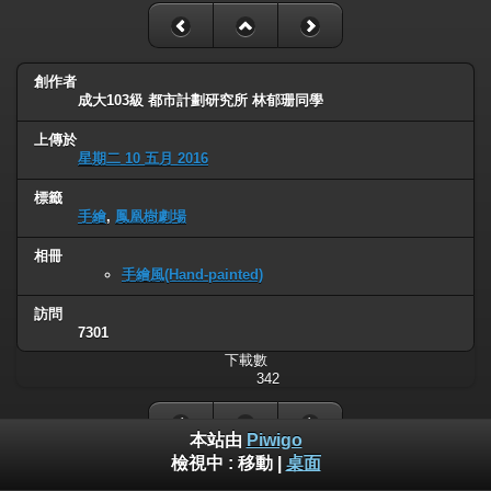
創作者
成大103級 都市計劃研究所 林郁珊同學
上傳於
星期二 10 五月 2016
標籤
手繪
,
鳳凰樹劇場
相冊
手繪風(Hand-painted)
訪問
7301
下載數
342
本站由
Piwigo
檢視中 :
移動
|
桌面