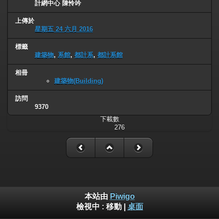
計網中心 陳怜吟
上傳於
星期五 24 六月 2016
標籤
建築物
,
系館
,
都計系
,
都計系館
相冊
建築物(Building)
訪問
9370
下載數
276
本站由
Piwigo
檢視中 :
移動
|
桌面