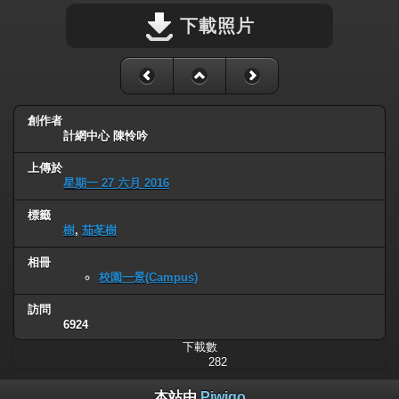
下載照片
創作者
計網中心 陳怜吟
上傳於
星期一 27 六月 2016
標籤
樹
,
茄苳樹
相冊
校園一景(Campus)
訪問
6924
下載數
282
本站由
Piwigo