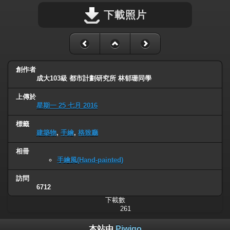
下載照片
創作者
成大103級 都市計劃研究所 林郁珊同學
上傳於
星期一 25 七月 2016
標籤
建築物
,
手繪
,
格致廳
相冊
手繪風(Hand-painted)
訪問
6712
下載數
261
本站由
Piwigo