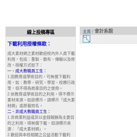
會計系館
主頁
/
線上投稿專區
圖
下載利用授權條款：
片
大
成大素材網之素材歡迎校內外人員下載
小
利用，包括：重製、散布、傳輸以及修
改。授權方式如下：
一、成大教職員工生：
1.因教育或學術目的，可無償下載利
用，如：教學、研究、學習、校務行政
等，但不得為商業目的之使用。
2.依教育或學術目的之利用，得不標示
素材來源。如欲標示，請標示「成大素
材網」或原著姓名。
二、非成大教職員工生：
1.非商業利益或非以金錢報酬為主要目
的之利用，得無償下載，但須標示來
源：「成大素材網」。
2.歡迎與本校相關之公益活動下載利