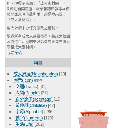
用，須標示來源：「成大素材網」。
3.歡迎新聞媒體、報章雜誌於報導本校
相關訊息時下載利用，須標示來源：
「成大素材網」。
成大計網中心保有修改之權利。
敬邀所有成大人共襄盛舉，將成大校園
及周遭生活圈的美好影像或圖像無償分
享至成大素材網。
我要投稿
相冊
成大周邊(Neighbouring)
[23]
圖示(Icon)
[884]
交通(Traffic)
[31]
人物(People)
[37]
百分比(Percentage)
[12]
童趣風(Childlike)
[42]
字母(Alphabet)
[286]
數字(Numeral)
[120]
生活(Life)
[202]