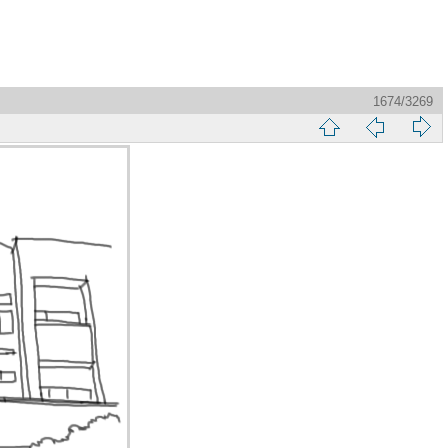
1674/3269
縮
前
下
略
頁
一
圖
頁