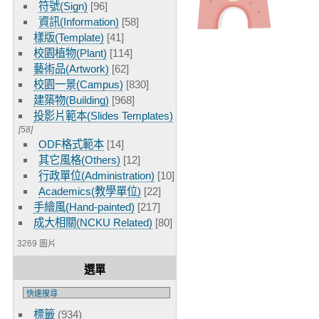
符號(Sign)
[96]
資訊(Information)
[58]
樣版(Template)
[41]
校園植物(Plant)
[114]
藝術品(Artwork)
[62]
校園一景(Campus)
[830]
建築物(Building)
[968]
投影片範本(Slides Templates)
[58]
ODF格式範本
[14]
其它風格(Others)
[12]
行政單位(Administration)
[10]
Academics(教學單位)
[22]
手繪風(Hand-painted)
[217]
成大相關(NCKU Related)
[80]
3269 圖片
選單
標籤
(934)