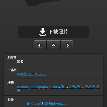
下載照片
創作者
匿名
上傳於
星期六 18 二月 2017
標籤
camera
,
photograph
,
picture
,
圖片
,
拍照
,
照片
,
照相機
,
相
機
相冊
圖示(Icon)
/
資訊(Information)