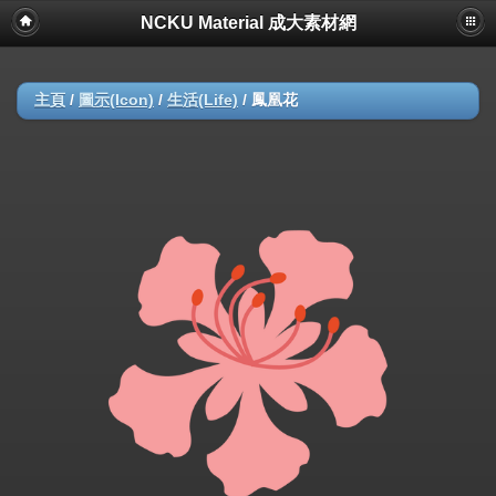
NCKU Material 成大素材網
主頁
/
圖示(Icon)
/
生活(Life)
/
鳳凰花