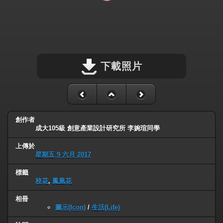
下載照片
創作者
成大105級 創意產業設計研究所 李婉瑄同學
上傳於
星期五 9 六月 2017
標籤
校花
,
鳳凰花
相冊
圖示(Icon)
/
生活(Life)