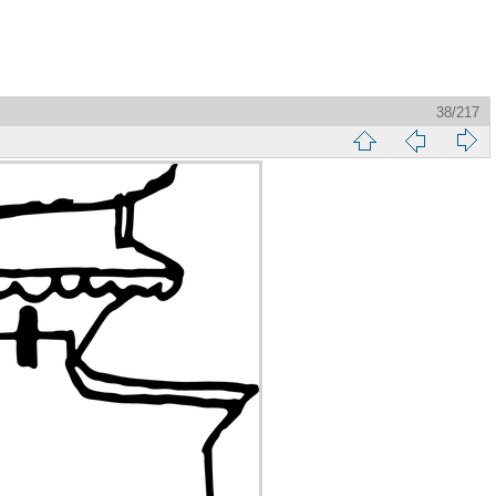
38/217
縮
前
下
略
頁
一
圖
頁