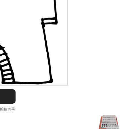
李婉瑄同學