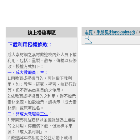
主頁
/
手繪風(Hand-painted)
/
線上投稿專區
圖
下載利用授權條款：
片
大
成大素材網之素材歡迎校內外人員下載
小
利用，包括：重製、散布、傳輸以及修
改。授權方式如下：
一、成大教職員工生：
1.因教育或學術目的，可無償下載利
用，如：教學、研究、學習、校務行政
等，但不得為商業目的之使用。
2.依教育或學術目的之利用，得不標示
素材來源。如欲標示，請標示「成大素
材網」或原著姓名。
二、非成大教職員工生：
1.非商業利益或非以金錢報酬為主要目
的之利用，得無償下載，但須標示來
源：「成大素材網」。
2.歡迎與本校相關之公益活動下載利