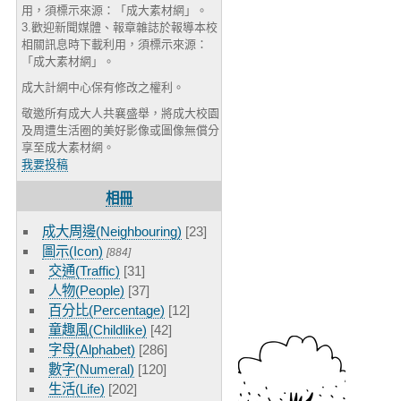
用，須標示來源：「成大素材網」。
3.歡迎新聞媒體、報章雜誌於報導本校
相關訊息時下載利用，須標示來源：
「成大素材網」。
成大計網中心保有修改之權利。
敬邀所有成大人共襄盛舉，將成大校園
及周遭生活圈的美好影像或圖像無償分
享至成大素材網。
我要投稿
相冊
成大周邊(Neighbouring)
[23]
圖示(Icon)
[884]
交通(Traffic)
[31]
人物(People)
[37]
百分比(Percentage)
[12]
童趣風(Childlike)
[42]
字母(Alphabet)
[286]
數字(Numeral)
[120]
生活(Life)
[202]