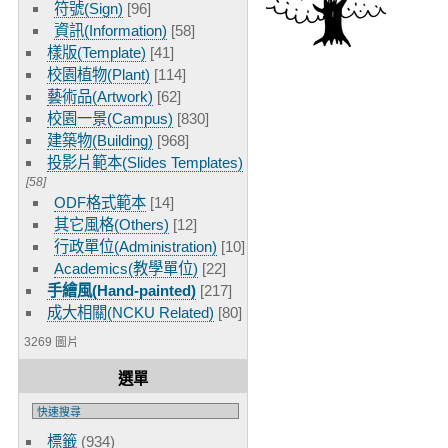
符號(Sign)
[96]
資訊(Information)
[58]
樣版(Template)
[41]
校園植物(Plant)
[114]
藝術品(Artwork)
[62]
校園一景(Campus)
[830]
建築物(Building)
[968]
投影片範本(Slides Templates)
[58]
ODF格式範本
[14]
其它風格(Others)
[12]
行政單位(Administration)
[10]
Academics(教學單位)
[22]
手繪風(Hand-painted)
[217]
成大相關(NCKU Related)
[80]
3269 圖片
選單
標籤
(934)