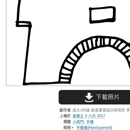
下載照片
創作者
成大105級 創意產業設計研究所 
上傳於
星期五 9 六月 2017
標籤
小西門
,
手繪
相冊
手繪風(Hand-painted)