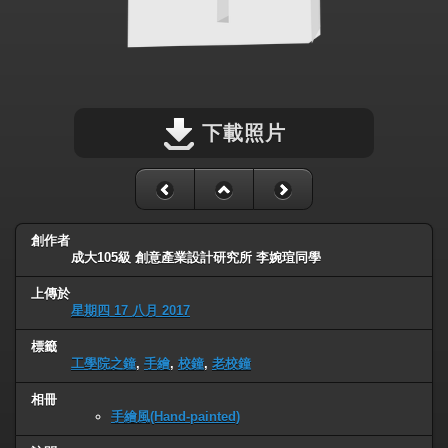
下載照片
創作者
成大105級 創意產業設計研究所 李婉瑄同學
上傳於
星期四 17 八月 2017
標籤
工學院之鐘
,
手繪
,
校鐘
,
老校鐘
相冊
手繪風(Hand-painted)