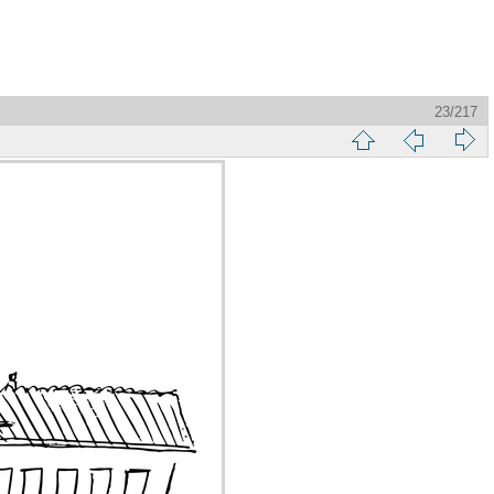
23/217
縮
前
下
略
頁
一
圖
頁