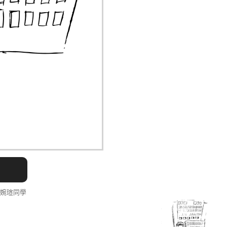
李婉瑄同學