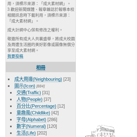
用，須標示來源：「成大素材網」。
3.歡迎新聞媒體、報章雜誌於報導本校
相關訊息時下載利用，須標示來源：
「成大素材網」。
成大計網中心保有修改之權利。
敬邀所有成大人共襄盛舉，將成大校園
及周遭生活圈的美好影像或圖像無償分
享至成大素材網。
我要投稿
相冊
成大周邊(Neighbouring)
[23]
圖示(Icon)
[884]
交通(Traffic)
[31]
人物(People)
[37]
百分比(Percentage)
[12]
童趣風(Childlike)
[42]
字母(Alphabet)
[286]
數字(Numeral)
[120]
生活(Life)
[202]