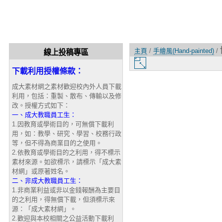
主頁
/
手繪風(Hand-painted)
/
線上投稿專區
圖
下載利用授權條款：
片
大
成大素材網之素材歡迎校內外人員下載
小
利用，包括：重製、散布、傳輸以及修
改。授權方式如下：
一、成大教職員工生：
1.因教育或學術目的，可無償下載利
用，如：教學、研究、學習、校務行政
等，但不得為商業目的之使用。
2.依教育或學術目的之利用，得不標示
素材來源。如欲標示，請標示「成大素
材網」或原著姓名。
二、非成大教職員工生：
1.非商業利益或非以金錢報酬為主要目
的之利用，得無償下載，但須標示來
源：「成大素材網」。
2.歡迎與本校相關之公益活動下載利