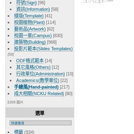
符號(Sign)
[96]
資訊(Information)
[58]
樣版(Template)
[41]
校園植物(Plant)
[114]
藝術品(Artwork)
[62]
校園一景(Campus)
[830]
建築物(Building)
[968]
投影片範本(Slides Templates)
[58]
ODF格式範本
[14]
其它風格(Others)
[12]
行政單位(Administration)
[10]
Academics(教學單位)
[22]
手繪風(Hand-painted)
[217]
成大相關(NCKU Related)
[80]
3269 圖片
選單
標籤
(934)