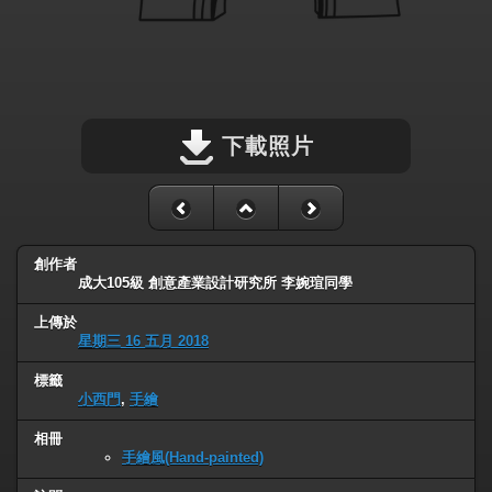
下載照片
創作者
成大105級 創意產業設計研究所 李婉瑄同學
上傳於
星期三 16 五月 2018
標籤
小西門
,
手繪
相冊
手繪風(Hand-painted)