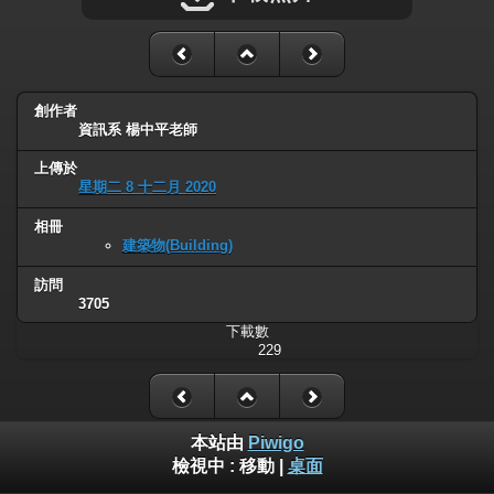
創作者
資訊系 楊中平老師
上傳於
星期二 8 十二月 2020
相冊
建築物(Building)
訪問
3705
下載數
229
本站由
Piwigo
檢視中 :
移動
|
桌面