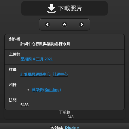
下載照片
創作者
計網中心行政與諮詢組-陳永川
上傳於
星期四 4 三月 2021
標籤
計算機與網路中心
,
計網中心
相冊
建築物(Building)
訪問
5486
下載數
248
本站由
Piwigo