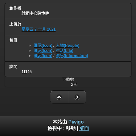
創作者
計網中心陳怜吟
上傳於
星期四 7 十月 2021
相冊
圖示(Icon)
/
人物(People)
圖示(Icon)
/
生活(Life)
圖示(Icon)
/
資訊(Information)
訪問
11145
下載數
376
本站由
Piwigo
檢視中 :
移動
|
桌面