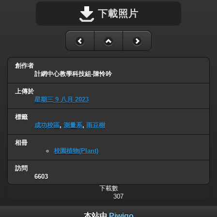
下載照片
創作者
計網中心教學科技組-陳怜吟
上傳於
星期三 9 八月 2023
標籤
成功校區
,
測量系
,
雨豆樹
相冊
校園植物(Plant)
訪問
6603
下載數
307
本站由
Piwigo