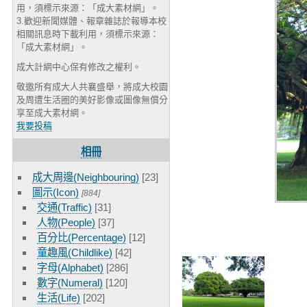
用，須標示來源：「成大素材網」。
3.歡迎新聞媒體、報章雜誌於報導本校
相關訊息時下載利用，須標示來源：
「成大素材網」。
成大計網中心保有修改之權利。
敬邀所有成大人共襄盛舉，將成大校園
及周遭生活圈的美好影像或圖像無償分
享至成大素材網。
我要投稿
相冊
成大周邊(Neighbouring)
[23]
圖示(Icon)
[884]
交通(Traffic)
[31]
人物(People)
[37]
百分比(Percentage)
[12]
童趣風(Childlike)
[42]
字母(Alphabet)
[286]
數字(Numeral)
[120]
生活(Life)
[202]