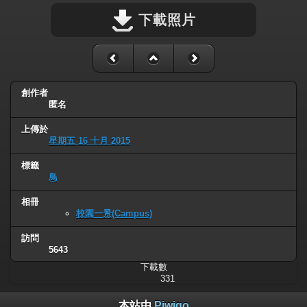
下載照片
創作者
匿名
上傳於
星期五 16 十月 2015
標籤
鳥
相冊
校園一景(Campus)
訪問
5643
下載數
331
本站由
Piwigo