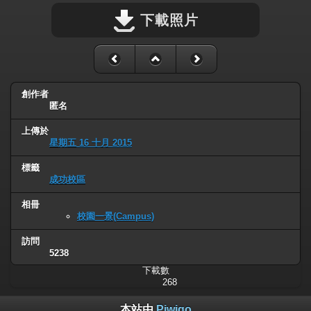
下載照片
創作者
匿名
上傳於
星期五 16 十月 2015
標籤
成功校區
相冊
校園一景(Campus)
訪問
5238
下載數
268
本站由
Piwigo