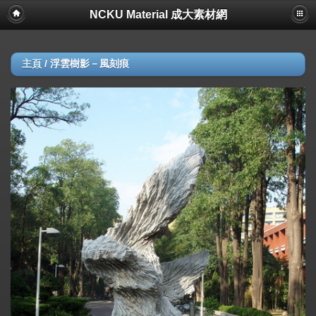
NCKU Material 成大素材網
主頁
/
浮雲樹影－風刻痕