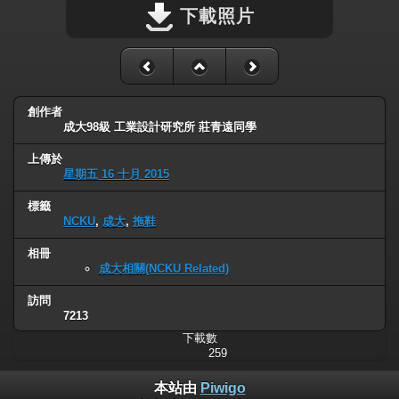
下載照片
創作者
成大98級 工業設計研究所 莊青遠同學
上傳於
星期五 16 十月 2015
標籤
NCKU
,
成大
,
拖鞋
相冊
成大相關(NCKU Related)
訪問
7213
下載數
259
本站由
Piwigo