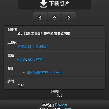
下載照片
創作者
成大98級 工業設計研究所 莊青遠同學
上傳於
星期五 16 十月 2015
標籤
NCKU
,
成大
,
拖鞋
相冊
成大相關(NCKU Related)
訪問
7143
下載數
301
本站由
Piwigo