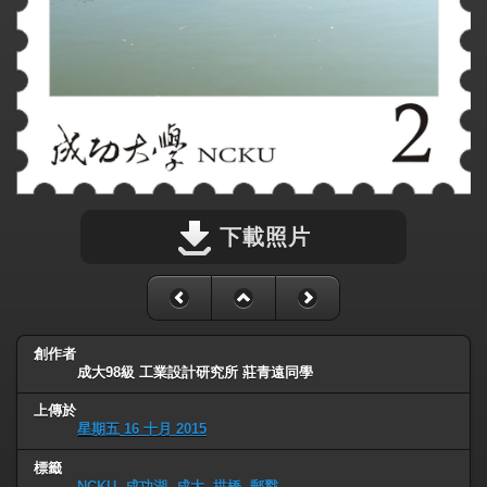
下載照片
創作者
成大98級 工業設計研究所 莊青遠同學
上傳於
星期五 16 十月 2015
標籤
NCKU
,
成功湖
,
成大
,
拱橋
,
郵戳