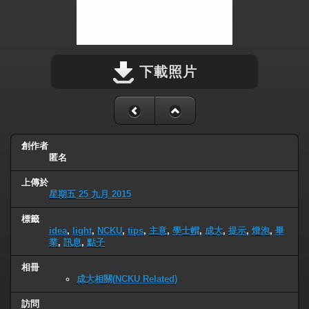
下載照片
創作者
匿名
上傳於
星期五 25 九月 2015
標籤
idea
,
light
,
NCKU
,
tips
,
主意
,
學士帽
,
成大
,
提示
,
燈泡
,
畢
業
,
訊息
,
點子
相冊
成大相關(NCKU Related)
訪問