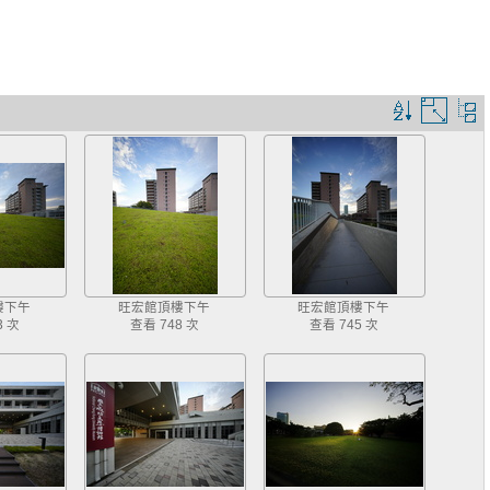
排
圖
序
片
規
大
則
小
樓下午
旺宏館頂樓下午
旺宏館頂樓下午
3 次
查看 748 次
查看 745 次