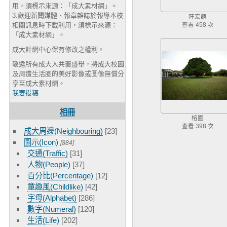
用，須標示來源：「成大素材網」。
3.歡迎新聞媒體、報章雜誌於報導本校
旺宏館
相關訊息時下載利用，須標示來源：
查看 458 次
「成大素材網」。
成大計網中心保有修改之權利。
敬邀所有成大人共襄盛舉，將成大校園
及周遭生活圈的美好影像或圖像無償分
享至成大素材網。
我要投稿
相冊
榕園
查看 398 次
成大周邊(Neighbouring)
[23]
圖示(Icon)
[884]
交通(Traffic)
[31]
人物(People)
[37]
百分比(Percentage)
[12]
童趣風(Childlike)
[42]
字母(Alphabet)
[286]
數字(Numeral)
[120]
生活(Life)
[202]