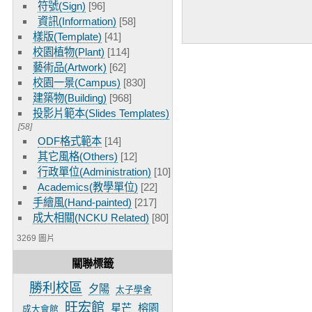
符號(Sign)
[96]
資訊(Information)
[58]
樣版(Template)
[41]
校園植物(Plant)
[114]
藝術品(Artwork)
[62]
校園一景(Campus)
[830]
建築物(Building)
[968]
投影片範本(Slides Templates)
[58]
ODF格式範本
[14]
其它風格(Others)
[12]
行政單位(Administration)
[10]
Academics(教學單位)
[22]
手繪風(Hand-painted)
[217]
成大相關(NCKU Related)
[80]
3269 圖片
關聯標籤
勝利校區
夕陽
太子學舍
旺宏館
星芒
榕園
成大會館