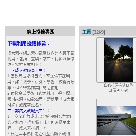
線上投稿專區
主頁
[3269]
下載利用授權條款：
成大素材網之素材歡迎校內外人員下載
利用，包括：重製、散布、傳輸以及修
改。授權方式如下：
一、成大教職員工生：
1.因教育或學術目的，可無償下載利
用，如：教學、研究、學習、校務行政
自強校區操場日落
等，但不得為商業目的之使用。
查看 468 次
2.依教育或學術目的之利用，得不標示
素材來源。如欲標示，請標示「成大素
材網」或原著姓名。
二、非成大教職員工生：
1.非商業利益或非以金錢報酬為主要目
的之利用，得無償下載，但須標示來
源：「成大素材網」。
2.歡迎與本校相關之公益活動下載利