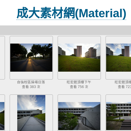
成大素材網(Material)
自強校區操場日落
旺宏館頂樓下午
旺宏館頂
查看 383 次
查看 756 次
查看 72