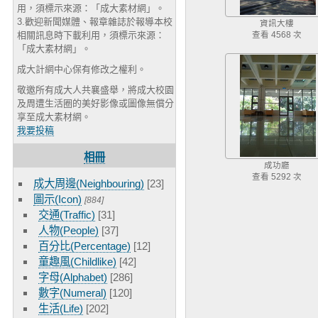
用，須標示來源：「成大素材網」。
3.歡迎新聞媒體、報章雜誌於報導本校
資訊大樓
相關訊息時下載利用，須標示來源：
查看 4568 次
「成大素材網」。
成大計網中心保有修改之權利。
敬邀所有成大人共襄盛舉，將成大校園
及周遭生活圈的美好影像或圖像無償分
享至成大素材網。
我要投稿
相冊
成功廳
查看 5292 次
成大周邊(Neighbouring)
[23]
圖示(Icon)
[884]
交通(Traffic)
[31]
人物(People)
[37]
百分比(Percentage)
[12]
童趣風(Childlike)
[42]
字母(Alphabet)
[286]
數字(Numeral)
[120]
生活(Life)
[202]