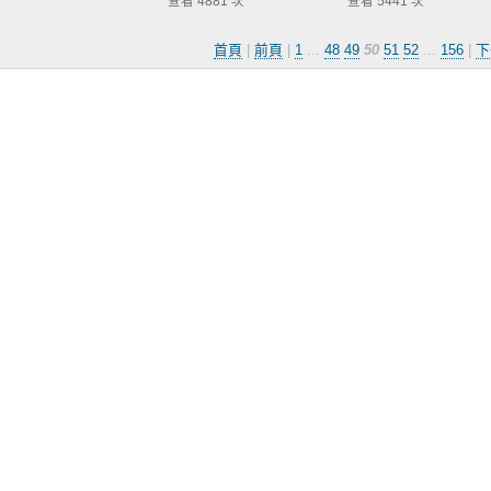
查看 4881 次
查看 5441 次
首頁
|
前頁
|
1
...
48
49
50
51
52
...
156
|
下