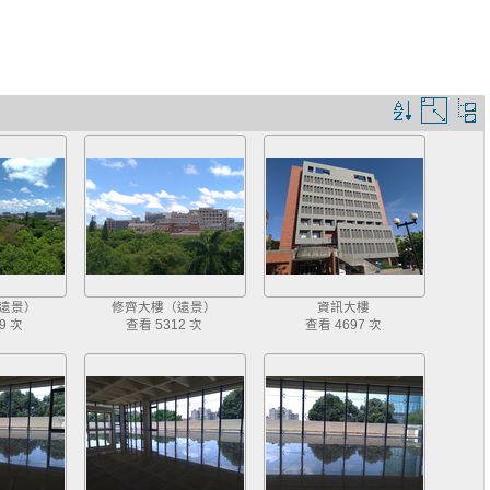
排
圖
序
片
規
大
則
小
遠景）
修齊大樓（遠景）
資訊大樓
9 次
查看 5312 次
查看 4697 次