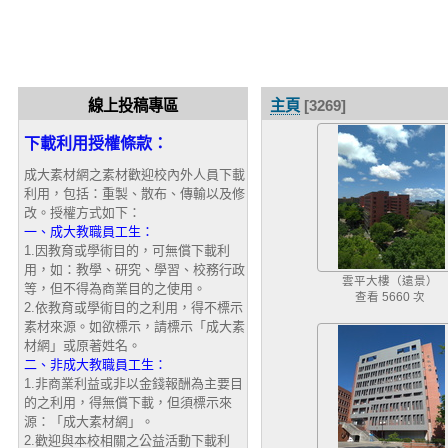
線上投稿專區
主頁
[3269]
下載利用授權條款：
成大素材網之素材歡迎校內外人員下載
利用，包括：重製、散布、傳輸以及修
改。授權方式如下：
一、成大教職員工生：
1.因教育或學術目的，可無償下載利
用，如：教學、研究、學習、校務行政
雲平大樓（遠景）
等，但不得為商業目的之使用。
查看 5660 次
2.依教育或學術目的之利用，得不標示
素材來源。如欲標示，請標示「成大素
材網」或原著姓名。
二、非成大教職員工生：
1.非商業利益或非以金錢報酬為主要目
的之利用，得無償下載，但須標示來
源：「成大素材網」。
2.歡迎與本校相關之公益活動下載利