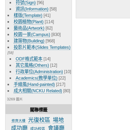
符號(Sign)
[96]
資訊(Information)
[58]
樣版(Template)
[41]
校園植物(Plant)
[114]
藝術品(Artwork)
[62]
校園一景(Campus)
[830]
建築物(Building)
[968]
投影片範本(Slides Templates)
[58]
ODF格式範本
[14]
其它風格(Others)
[12]
行政單位(Administration)
[10]
Academics(教學單位)
[22]
手繪風(Hand-painted)
[217]
成大相關(NCKU Related)
[80]
3269 圖片
關聯標籤
光復校區
場地
修齊大樓
成功廳
會議廳
成功校區