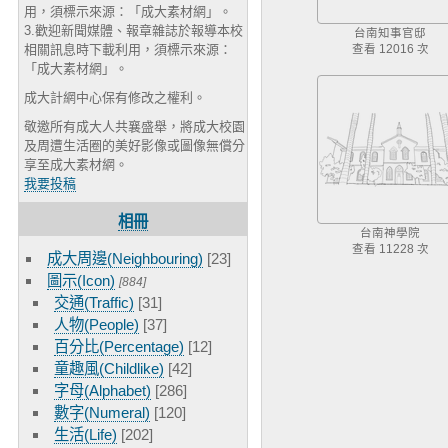
用，須標示來源：「成大素材網」。
3.歡迎新聞媒體、報章雜誌於報導本校
台南知事官邸
相關訊息時下載利用，須標示來源：
查看 12016 次
「成大素材網」。
成大計網中心保有修改之權利。
敬邀所有成大人共襄盛舉，將成大校園
及周遭生活圈的美好影像或圖像無償分
享至成大素材網。
我要投稿
相冊
台南神學院
查看 11228 次
成大周邊(Neighbouring)
[23]
圖示(Icon)
[884]
交通(Traffic)
[31]
人物(People)
[37]
百分比(Percentage)
[12]
童趣風(Childlike)
[42]
字母(Alphabet)
[286]
數字(Numeral)
[120]
生活(Life)
[202]