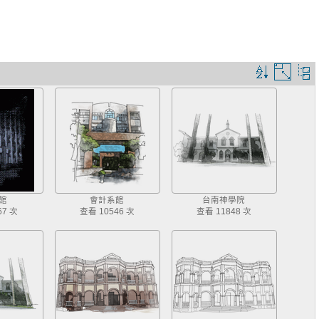
排
圖
序
片
規
大
則
小
館
會計系館
台南神學院
67 次
查看 10546 次
查看 11848 次