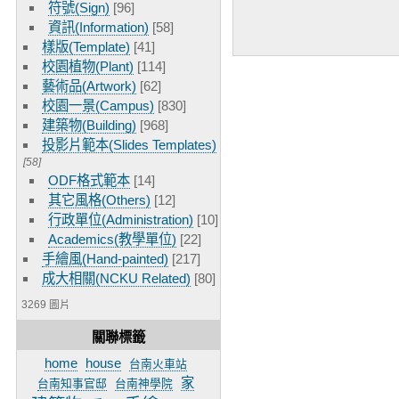
符號(Sign)
[96]
資訊(Information)
[58]
樣版(Template)
[41]
校園植物(Plant)
[114]
藝術品(Artwork)
[62]
校園一景(Campus)
[830]
建築物(Building)
[968]
投影片範本(Slides Templates)
[58]
ODF格式範本
[14]
其它風格(Others)
[12]
行政單位(Administration)
[10]
Academics(教學單位)
[22]
手繪風(Hand-painted)
[217]
成大相關(NCKU Related)
[80]
3269 圖片
關聯標籤
home
house
台南火車站
家
台南知事官邸
台南神學院