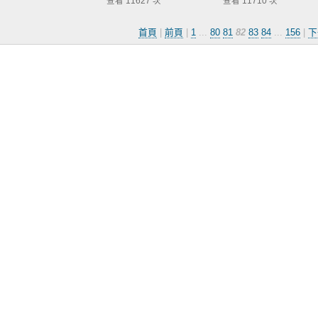
查看 11627 次
查看 11710 次
首頁
|
前頁
|
1
...
80
81
82
83
84
...
156
|
下