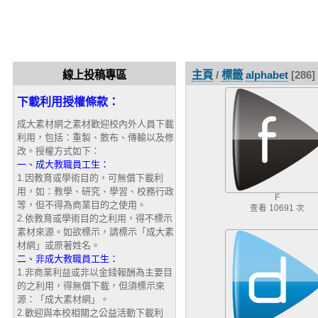
線上投稿專區
主頁
/
標籤
alphabet
[286]
下載利用授權條款：
成大素材網之素材歡迎校內外人員下載
利用，包括：重製、散布、傳輸以及修
改。授權方式如下：
一、成大教職員工生：
1.因教育或學術目的，可無償下載利
用，如：教學、研究、學習、校務行政
F
等，但不得為商業目的之使用。
查看 10691 次
2.依教育或學術目的之利用，得不標示
素材來源。如欲標示，請標示「成大素
材網」或原著姓名。
二、非成大教職員工生：
1.非商業利益或非以金錢報酬為主要目
的之利用，得無償下載，但須標示來
源：「成大素材網」。
2.歡迎與本校相關之公益活動下載利