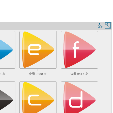
排
序
規
則
E
F
8 次
查看 9280 次
查看 9417 次