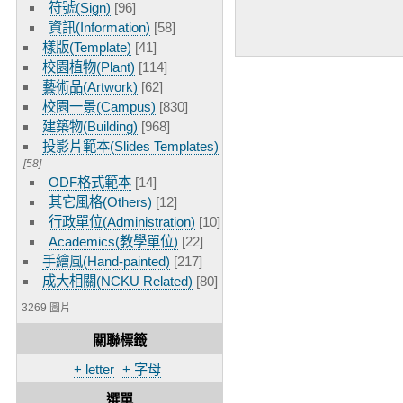
符號(Sign)
[96]
資訊(Information)
[58]
樣版(Template)
[41]
校園植物(Plant)
[114]
藝術品(Artwork)
[62]
校園一景(Campus)
[830]
建築物(Building)
[968]
投影片範本(Slides Templates)
[58]
ODF格式範本
[14]
其它風格(Others)
[12]
行政單位(Administration)
[10]
Academics(教學單位)
[22]
手繪風(Hand-painted)
[217]
成大相關(NCKU Related)
[80]
3269 圖片
關聯標籤
+ letter
+ 字母
選單