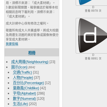
用，須標示來源：「成大素材網」。
3.歡迎新聞媒體、報章雜誌於報導本校
D
查看 8978 次
相關訊息時下載利用，須標示來源：
「成大素材網」。
成大計網中心保有修改之權利。
敬邀所有成大人共襄盛舉，將成大校園
及周遭生活圈的美好影像或圖像無償分
享至成大素材網。
我要投稿
相冊
D
查看 8891 次
成大周邊(Neighbouring)
[23]
圖示(Icon)
[884]
交通(Traffic)
[31]
人物(People)
[37]
百分比(Percentage)
[12]
童趣風(Childlike)
[42]
字母(Alphabet)
[286]
數字(Numeral)
[120]
生活(Life)
[202]