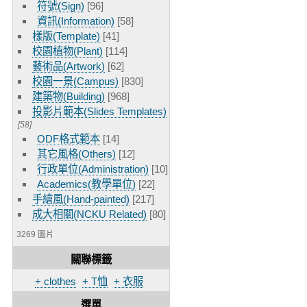
符號(Sign)
[96]
資訊(Information)
[58]
樣版(Template)
[41]
校園植物(Plant)
[114]
藝術品(Artwork)
[62]
校園一景(Campus)
[830]
建築物(Building)
[968]
投影片範本(Slides Templates)
[58]
ODF格式範本
[14]
其它風格(Others)
[12]
行政單位(Administration)
[10]
Academics(教學單位)
[22]
手繪風(Hand-painted)
[217]
成大相關(NCKU Related)
[80]
3269 圖片
關聯標籤
+ clothes
+ T恤
+ 衣服
選單