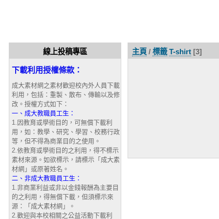
線上投稿專區
主頁
/
標籤
T-shirt
[3]
下載利用授權條款：
成大素材網之素材歡迎校內外人員下載
利用，包括：重製、散布、傳輸以及修
改。授權方式如下：
一、成大教職員工生：
1.因教育或學術目的，可無償下載利
用，如：教學、研究、學習、校務行政
等，但不得為商業目的之使用。
2.依教育或學術目的之利用，得不標示
素材來源。如欲標示，請標示「成大素
材網」或原著姓名。
二、非成大教職員工生：
1.非商業利益或非以金錢報酬為主要目
的之利用，得無償下載，但須標示來
源：「成大素材網」。
2.歡迎與本校相關之公益活動下載利