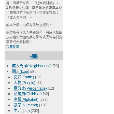
用，須標示來源：「成大素材網」。
3.歡迎新聞媒體、報章雜誌於報導本校
相關訊息時下載利用，須標示來源：
「成大素材網」。
成大計網中心保有修改之權利。
敬邀所有成大人共襄盛舉，將成大校園
及周遭生活圈的美好影像或圖像無償分
享至成大素材網。
我要投稿
相冊
成大周邊(Neighbouring)
[23]
圖示(Icon)
[884]
交通(Traffic)
[31]
人物(People)
[37]
百分比(Percentage)
[12]
童趣風(Childlike)
[42]
字母(Alphabet)
[286]
數字(Numeral)
[120]
生活(Life)
[202]