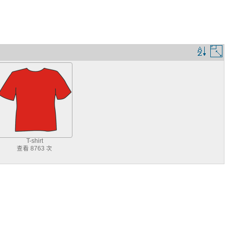
排
序
規
則
T-shirt
查看 8763 次