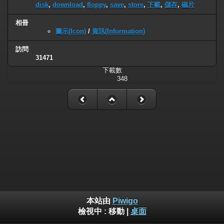
disk
,
download
,
floppy
,
save
,
store
,
下載
,
儲存
,
磁片
相冊
圖示(Icon)
/
資訊(Information)
訪問
31471
下載數
348
本站由
Piwigo
檢視中 :
移動
|
桌面