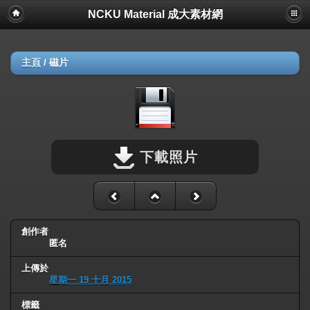
NCKU Material 成大素材網
主頁
/
磁片
下載照片
創作者
匿名
上傳於
星期一 19 十月 2015
標籤